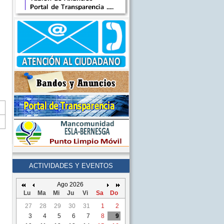
ACTIVIDADES Y EVENTOS
Ago 2026
Lu
Ma
Mi
Ju
Vi
Sa
Do
27
28
29
30
31
1
2
3
4
5
6
7
8
9