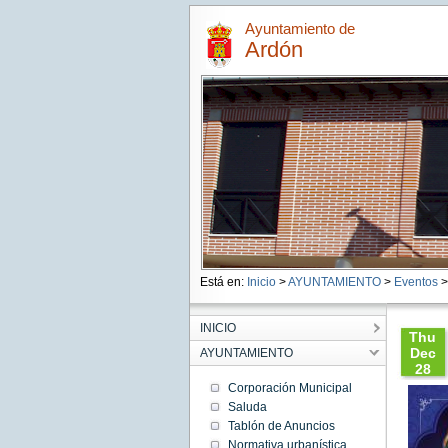
Ayuntamiento de
Ardón
Está en:
Inicio
>
AYUNTAMIENTO
>
Eventos
>
INICIO
Thu
Dec
AYUNTAMIENTO
28
14:25:
Corporación Municipal
CET
Saluda
2023
Tablón de Anuncios
Thu
Dec 28
Normativa urbanística