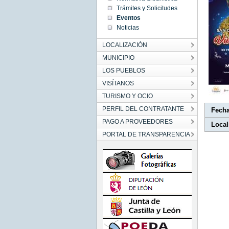
14:25:00
Trámites y Solicitudes
CET
2023
Eventos
Thu Dec
Noticias
28
14:25:00
CET
LOCALIZACIÓN
2023
MUNICIPIO
LOS PUEBLOS
VISÍTANOS
TURISMO Y OCIO
PERFIL DEL CONTRATANTE
Fech
PAGO A PROVEEDORES
Local
PORTAL DE TRANSPARENCIA