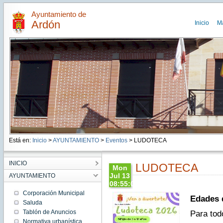
Ayuntamiento de
Ardón
Inicio
M
Está en:
Inicio
>
AYUNTAMIENTO
>
Eventos
> LUDOTECA
INICIO
LUDOTECA
Mon
Jul 13
AYUNTAMIENTO
08:55:00
CEST
Corporación Municipal
Edades d
2026
Saluda
Mon Jul
Tablón de Anuncios
Para tod
13
08:55:00
Normativa urbanística