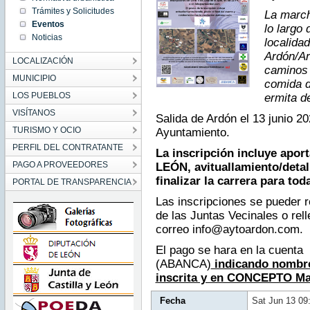
09:00:00
Trámites y Solicitudes
La march
CEST
2026
Eventos
lo largo 
Sat Jun
Noticias
13
localida
09:00:00
CEST
Ardón/Ard
LOCALIZACIÓN
2026
caminos 
MUNICIPIO
comida d
LOS PUEBLOS
ermita d
VISÍTANOS
Salida de Ardón el 13 junio 20
TURISMO Y OCIO
Ayuntamiento.
PERFIL DEL CONTRATANTE
La inscripción incluye apor
PAGO A PROVEEDORES
LEÓN, avituallamiento/detal
finalizar la carrera para tod
PORTAL DE TRANSPARENCIA
Las inscripciones se pueder r
de las Juntas Vecinales o rell
correo info@aytoardon.com.
El pago se hara en la cuent
(ABANCA)
indicando nombre 
inscrita y en CONCEPTO Mar
Fecha
Sat Jun 13 09