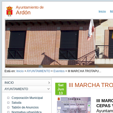
Ayuntamiento de
Ardón
Inicio
M
Está en:
Inicio
>
AYUNTAMIENTO
>
Eventos
> III MARCHA TROTAPU...
INICIO
III MARCHA T
Sat
Jun
AYUNTAMIENTO
13
09:00:00
Corporación Municipal
III MA
CEST
Saluda
2026
CEPAS 
Tablón de Anuncios
Sat Jun
Ayuntami
13
Normativa urbanística