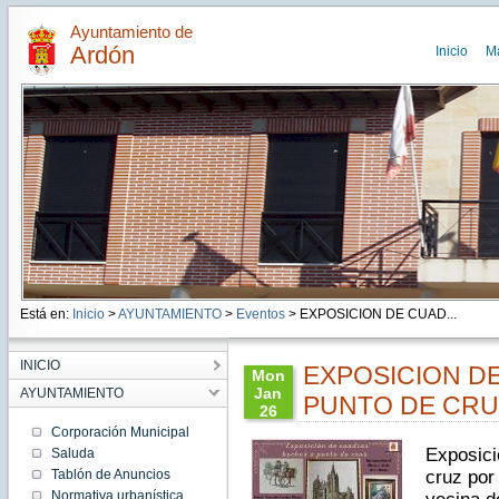
Ayuntamiento de
Ardón
Inicio
M
Está en:
Inicio
>
AYUNTAMIENTO
>
Eventos
> EXPOSICION DE CUAD...
INICIO
EXPOSICION D
Mon
Jan
AYUNTAMIENTO
PUNTO DE CRU
26
09:09:00
Corporación Municipal
CET
Exposici
Saluda
2026
Tablón de Anuncios
cruz por
Mon
Jan 26
Normativa urbanística