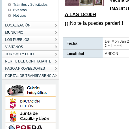
vecina d
09:09:00
Trámites y Solicitudes
CET
INAUGU
2026
Eventos
Mon Jan
A LAS 18:00H
Noticias
26
09:09:00
CET
¡¡¡No te la puedes perder!!!
LOCALIZACIÓN
2026
MUNICIPIO
LOS PUEBLOS
Del Mon Jan 2
Fecha
CET 2026
VISÍTANOS
Localidad
ARDON
TURISMO Y OCIO
PERFIL DEL CONTRATANTE
PAGO A PROVEEDORES
PORTAL DE TRANSPARENCIA