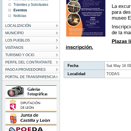
09:00:00
Trámites y Solicitudes
La excur
CEST
2026
Eventos
para des
Sat May
Noticias
16
museo Eg
09:00:00
CEST
LOCALIZACIÓN
2026
Inscripc
de la ma
MUNICIPIO
LOS PUEBLOS
Plazas l
inscripción.
VISÍTANOS
TURISMO Y OCIO
PERFIL DEL CONTRATANTE
Fecha
Sat May 16 0
PAGO A PROVEEDORES
Localidad
TODAS
PORTAL DE TRANSPARENCIA