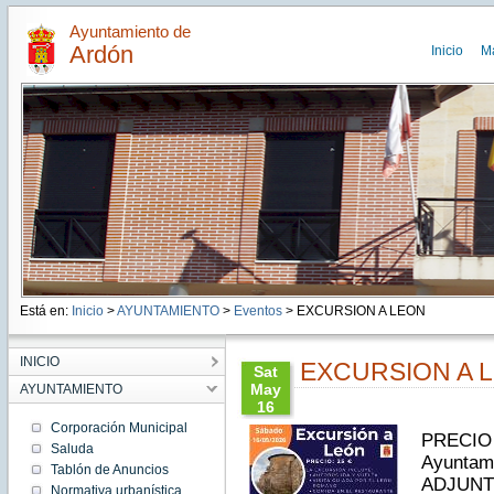
Ayuntamiento de
Ardón
Inicio
M
Está en:
Inicio
>
AYUNTAMIENTO
>
Eventos
> EXCURSION A LEON
INICIO
EXCURSION A 
Sat
May
AYUNTAMIENTO
16
09:00:00
Corporación Municipal
PRECIO 2
CEST
Saluda
2026
Ayuntam
Tablón de Anuncios
Sat May
ADJUNT
16
Normativa urbanística