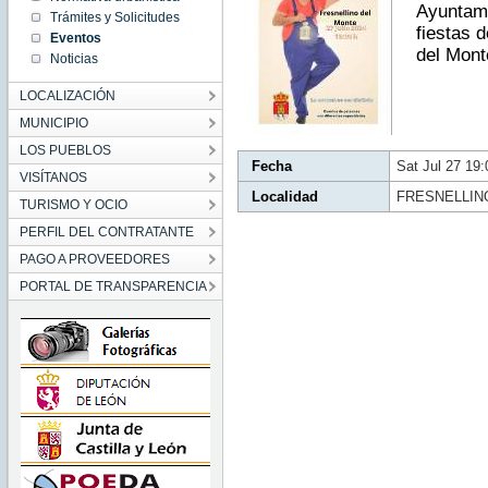
CEST
Ayuntami
Trámites y Solicitudes
2024
Sat Jul
fiestas 
Eventos
27
del Mont
19:00:00
Noticias
CEST
2024
LOCALIZACIÓN
MUNICIPIO
LOS PUEBLOS
Fecha
Sat Jul 27 19
VISÍTANOS
Localidad
FRESNELLIN
TURISMO Y OCIO
PERFIL DEL CONTRATANTE
PAGO A PROVEEDORES
PORTAL DE TRANSPARENCIA