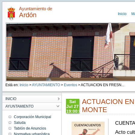
Ayuntamiento de
Ardón
Inicio
M
Está en:
Inicio
>
AYUNTAMIENTO
>
Eventos
> ACTUACION EN FRESN...
INICIO
ACTUACION EN
Sat
Jul 27
AYUNTAMIENTO
MONTE
19:00:00
CEST
Corporación Municipal
2024
CUENT
Saluda
Sat Jul
Tablón de Anuncios
27
Acto cul
19:00:00
Normativa urbanística